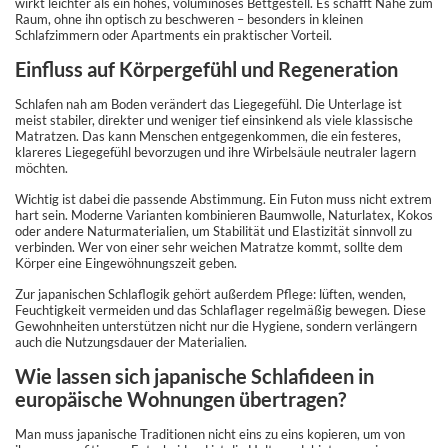
wirkt leichter als ein hohes, voluminöses Bettgestell. Es schafft Nähe zum
Raum, ohne ihn optisch zu beschweren – besonders in kleinen
Schlafzimmern oder Apartments ein praktischer Vorteil.
Einfluss auf Körpergefühl und Regeneration
Schlafen nah am Boden verändert das Liegegefühl. Die Unterlage ist
meist stabiler, direkter und weniger tief einsinkend als viele klassische
Matratzen. Das kann Menschen entgegenkommen, die ein festeres,
klareres Liegegefühl bevorzugen und ihre Wirbelsäule neutraler lagern
möchten.
Wichtig ist dabei die passende Abstimmung. Ein Futon muss nicht extrem
hart sein. Moderne Varianten kombinieren Baumwolle, Naturlatex, Kokos
oder andere Naturmaterialien, um Stabilität und Elastizität sinnvoll zu
verbinden. Wer von einer sehr weichen Matratze kommt, sollte dem
Körper eine Eingewöhnungszeit geben.
Zur japanischen Schlaflogik gehört außerdem Pflege: lüften, wenden,
Feuchtigkeit vermeiden und das Schlaflager regelmäßig bewegen. Diese
Gewohnheiten unterstützen nicht nur die Hygiene, sondern verlängern
auch die Nutzungsdauer der Materialien.
Wie lassen sich japanische Schlafideen in
europäische Wohnungen übertragen?
Man muss japanische Traditionen nicht eins zu eins kopieren, um von