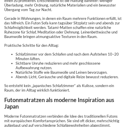
ihnen zu profitieren. Entscheidend ist die Haltung dahinter: weniger
Überladung, mehr Ordnung, natürliche Materialien und ein bewusster
Übergang vom Tag zur Nacht.
Gerade in Wohnungen, in denen ein Raum mehrere Funktionen erfüllt, ist
das hilfreich. Ein Futon Sofa kann tagsüber Sitzplatz sein und abends zur
Schlafmöglichkeit werden. Tatami-Matten schaffen eine natürliche
Ruhezone für Schlaf, Meditation oder Dehnung. Leinenbettwäsche und
Baumwolle bringen atmungsaktive Texturen in den Raum.
Praktische Schritte für den Alltag:
Schlafzimmer vor dem Schlafen und nach dem Aufstehen 10–20
Minuten lüften.
Sichtbare Unruhe reduzieren und mehr geschlossene
Aufbewahrung nutzen.
Natürliche Stoffe wie Baumwolle und Leinen bevorzugen.
Abends Licht, Geräusche und digitale Reize bewusst reduzieren.
So entsteht kein „japanisches Schlafzimmer“ als Kulisse, sondern ein
Raum, der im Alltag wirklich funktioniert.
Futonmatratzen als moderne Inspiration aus
Japan
Moderne Futonmatratzen verbinden die Idee des traditionellen Futons
mit europäischen Komfortansprüchen. Sie sind oft dicker, mehrschichtig
aufgebaut und auf verschiedene Schlafgewohnheiten abgestimmt.