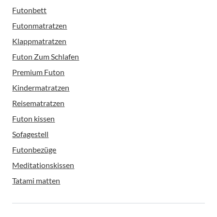
Futonbett
Futonmatratzen
Klappmatratzen
Futon Zum Schlafen
Premium Futon
Kindermatratzen
Reisematratzen
Futon kissen
Sofagestell
Futonbezüge
Meditationskissen
Tatami matten