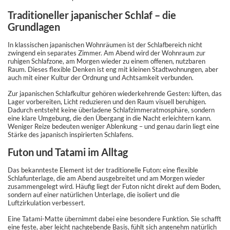
Traditioneller japanischer Schlaf – die
Grundlagen
In klassischen japanischen Wohnräumen ist der Schlafbereich nicht
zwingend ein separates Zimmer. Am Abend wird der Wohnraum zur
ruhigen Schlafzone, am Morgen wieder zu einem offenen, nutzbaren
Raum. Dieses flexible Denken ist eng mit kleinen Stadtwohnungen, aber
auch mit einer Kultur der Ordnung und Achtsamkeit verbunden.
Zur japanischen Schlafkultur gehören wiederkehrende Gesten: lüften, das
Lager vorbereiten, Licht reduzieren und den Raum visuell beruhigen.
Dadurch entsteht keine überladene Schlafzimmeratmosphäre, sondern
eine klare Umgebung, die den Übergang in die Nacht erleichtern kann.
Weniger Reize bedeuten weniger Ablenkung – und genau darin liegt eine
Stärke des japanisch inspirierten Schlafens.
Futon und Tatami im Alltag
Das bekannteste Element ist der traditionelle Futon: eine flexible
Schlafunterlage, die am Abend ausgebreitet und am Morgen wieder
zusammengelegt wird. Häufig liegt der Futon nicht direkt auf dem Boden,
sondern auf einer natürlichen Unterlage, die isoliert und die
Luftzirkulation verbessert.
Eine Tatami-Matte übernimmt dabei eine besondere Funktion. Sie schafft
eine feste, aber leicht nachgebende Basis, fühlt sich angenehm natürlich