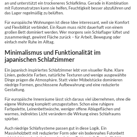
an und unterstützt ein trockeneres Schlafklima. Gerade in Kombination
mit Futonmatratzen kann sie helfen, Feuchtigkeit besser abzuführen und
das Lager regelmäßig zu belüften.
Für europäische Wohnungen ist diese Idee interessant, weil sie Komfort
und Flexibilität verbindet. Ein Raum muss nicht dauerhaft von einem
großen Bett dominiert werden. Wer morgens sein Schlaflager lüftet und
zusammenlegt, gewinnt Fläche zurück – für Arbeit, Bewegung oder
einfach mehr Ruhe im Alltag.
Minimalismus und Funktionalität im
japanischen Schlafzimmer
Ein japanisch inspiriertes Schlafzimmer lebt von visueller Ruhe. Klare
Linien, gedeckte Farben, natürliche Texturen und wenige ausgewählte
Dinge prägen die Atmosphäre. Statt vieler Möbelstücke dominieren
niedrige Formen, geschlossene Aufbewahrung und eine reduzierte
Gestaltung.
Für europäische Innenräume lässt sich daraus viel übernehmen, ohne die
eigene Wohnung komplett umzugestalten. Schon eine ruhigere
Farbpalette, Leinenbettwäsche, weniger offene Ablageflächen und
warmes, indirektes Licht verändern die Wirkung eines Schlafraums
spürbar.
Auch niedrige Schlafsysteme passen gut in diese Logik. Ein
Massivholzbett mit reduzierter Form oder ein bodennahes Futonbett