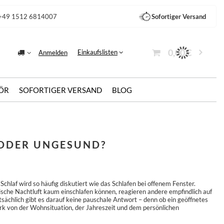
+49 1512 6814007
Sofortiger Versand
0,00 €
Einkaufslisten
Anmelden
ÖR
SOFORTIGER VERSAND
BLOG
 ODER UNGESUND?
laf wird so häufig diskutiert wie das Schlafen bei offenem Fenster.
he Nachtluft kaum einschlafen können, reagieren andere empfindlich auf
tsächlich gibt es darauf keine pauschale Antwort – denn ob ein geöffnetes
ark von der Wohnsituation, der Jahreszeit und dem persönlichen