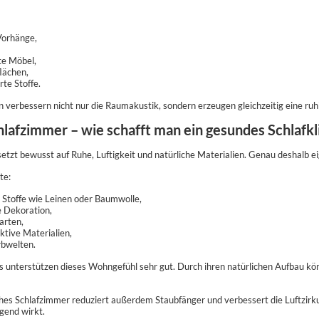
Vorhänge,
te Möbel,
lächen,
rte Stoffe.
n verbessern nicht nur die Raumakustik, sondern erzeugen gleichzeitig eine ru
hlafzimmer – wie schafft man ein gesundes Schlafk
 setzt bewusst auf Ruhe, Luftigkeit und natürliche Materialien. Genau deshalb 
te:
e Stoffe wie Leinen oder Baumwolle,
e Dekoration,
arten,
tive Materialien,
rbwelten.
 unterstützen dieses Wohngefühl sehr gut. Durch ihren natürlichen Aufbau kön
ches Schlafzimmer reduziert außerdem Staubfänger und verbessert die Luftzirku
igend wirkt.