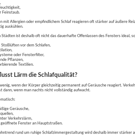
,
euchtigkeit,
 Feinstaub.
mit Allergien oder empfindlichem Schlaf reagieren oft stärker auf äußere Re
ig auskühlen.
 Städten ist deshalb oft nicht das dauerhafte Offenlassen des Fensters ideal, s
s Stoßlüften vor dem Schlafen,
ilation,
ysteme oder Fensterfilter,
ende Pflanzen,
rbierende Textilien.
lusst Lärm die Schlafqualität?
ft wenig, wenn der Körper gleichzeitig permanent auf Geräusche reagiert. Ver
st dann, wenn man nachts nicht vollständig aufwacht.
ematisch:
äßige Geräusche,
tquellen,
enter Verkehrslärm,
 geöffnete Fenster an Hauptstraßen.
ntrend rund um ruhige Schlafzimmergestaltung wird deshalb immer stärker au