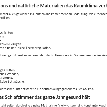
ns und natürliche Materialien das Raumklima ver
fmaterialien gewinnen in Deutschland immer mehr an Bedeutung. Viele Mensch
xtilien.
chichten,
rn,
x,
ktiven Bezügen
zen eine natürliche Thermoregulation.
t weniger Hitzestau während der Nacht. Besonders im Sommer empfinden viel
ges Lüften,
iches Wenden,
Lagerung,
ktive Bettwäsche.
t frischer Luft entsteht so ein deutlich ausgeglicheneres Schlafklima.
s Schlafzimmer das ganze Jahr gesund hält
steht selten durch eine einzige Maßnahme. Viel wichtiger sind konstante Routi