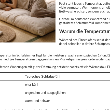
Fest steht jedoch: Temperatur, Luftq
viele vermuten. Wer morgens erholt 
Bettwäsche achten, sondern auch au
Gerade im deutschen Wohntrend run
gestaltetes Schlafumfeld immer me
Warum die Temperatur i
Während des Einschlafens senkt der 
dabei, schneller in tiefere Schlafph
peratur im Schlafzimmer liegt für die meisten Erwachsenen zwischen 17 und 20
 Zu niedrige Temperaturen dagegen können Muskelspannungen fördern oder daz
ernen Wohnungen mit guter Dämmung entsteht nachts oft ein Wärmestau. Ein k
Typisches Schlafgefühl
eher kühl
angenehm und ausgeglichen
warm und schwer