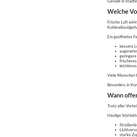
Gerade in Städte
Welche Vor
Frische Luft wirk
Kohlendioxidgeha
Ein geöffnetes Fe
bessere Lu
angenehm
geringere
frischere
leichteres
Viele Menschen b
Besonders in Kom
Wann offen
Trotz aller Vorte
Häufige Störfakt
Straßenlä
Lichtvers
starke Zug