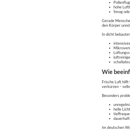
Pollenflug
hohe Luftf
Smog oder
Gerade Menschen 
den Körper unnöt
In dicht bebauten
intensive
Mikrovent
Lüftungss
luftreinig
schallabso
Wie beeinf
Frische Luft hil
verkürzen – selb
Besonders probl
unregelm
helle Lich
tieffrequ
dauerhaft
Im deutschen Woh