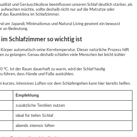
ualität und Geräuschkulisse beeinflussen unseren Schlaf deutlich stärker, als
aufwachen möchte, sollte deshalb nicht nur auf die Matratze oder
f das Raumklima im Schlafzimmer.
d um Japandi, Minimalismus und Natural Living gewinnt ein bewusst
hr an Bedeutung.
m Schlafzimmer so wichtig ist
Körper automatisch seine Kerntemperatur. Dieser natürliche Prozess hilft
asen zu gelangen. Genau deshalb schlafen viele Menschen bei leicht kühler
 °C. Ist der Raum dauerhaft zu warm, wird der Schlaf häufig
u führen, dass Hände und Füße auskühlen.
urzes, intensives Lüften vor dem Schlafengehen kann hier bereits helfen.
Empfehlung
zusätzliche Textilien nutzen
ideal für tiefen Schlaf
abends intensiv lüften