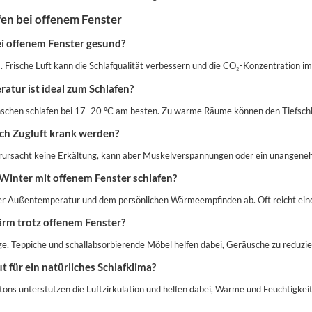
en bei offenem Fenster
ei offenem Fenster gesund?
 ja. Frische Luft kann die Schlafqualität verbessern und die CO₂-Konzentration
atur ist ideal zum Schlafen?
schen schlafen bei 17–20 °C am besten. Zu warme Räume können den Tiefschla
h Zugluft krank werden?
erursacht keine Erkältung, kann aber Muskelverspannungen oder ein unangeneh
 Winter mit offenem Fenster schlafen?
er Außentemperatur und dem persönlichen Wärmeempfinden ab. Oft reicht eine
ärm trotz offenem Fenster?
, Teppiche und schallabsorbierende Möbel helfen dabei, Geräusche zu reduzie
t für ein natürliches Schlafklima?
utons unterstützen die Luftzirkulation und helfen dabei, Wärme und Feuchtigkei