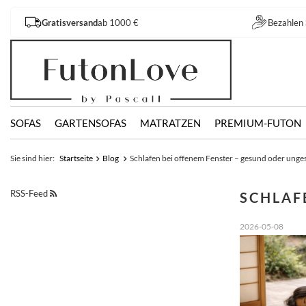
Gratisversand
ab 1000 €
Bezahlen 
SOFAS
GARTENSOFAS
MATRATZEN
PREMIUM-FUTON
Sie sind hier:
Startseite
Blog
Schlafen bei offenem Fenster – gesund oder ung
RSS-Feed
SCHLAF
2026-05-08