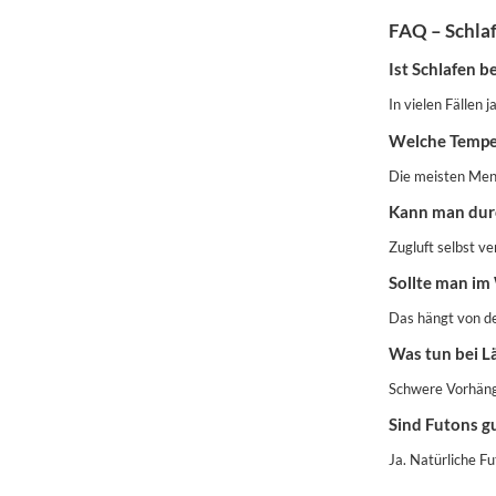
FAQ – Schlaf
Ist Schlafen b
In vielen Fällen
Welche Temper
Die meisten Men
Kann man durc
Zugluft selbst v
Sollte man im
Das hängt von d
Was tun bei L
Schwere Vorhänge
Sind Futons gu
Ja. Natürliche F