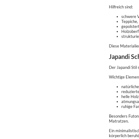
Hilfreich sind:
schwere 
Teppiche,
gepolster
Holzoberf
strukturie
Diese Materialie
Japandi Sc
Der Japandi Stil
Wichtige Elemen
natürlich
reduziert
helle Holz
atmungsak
ruhige Fa
Besonders Futons
Matratzen.
Ein minimalistis
körperlich beruh