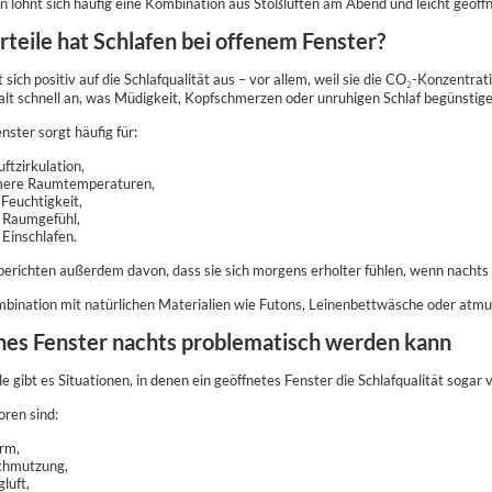
n lohnt sich häufig eine Kombination aus Stoßlüften am Abend und leicht geöf
teile hat Schlafen bei offenem Fenster?
t sich positiv auf die Schlafqualität aus – vor allem, weil sie die CO₂-Konzentr
lt schnell an, was Müdigkeit, Kopfschmerzen oder unruhigen Schlaf begünstig
nster sorgt häufig für:
ftzirkulation,
ere Raumtemperaturen,
 Feuchtigkeit,
s Raumgefühl,
 Einschlafen.
erichten außerdem davon, dass sie sich morgens erholter fühlen, wenn nachts r
bination mit natürlichen Materialien wie Futons, Leinenbettwäsche oder atmun
es Fenster nachts problematisch werden kann
ile gibt es Situationen, in denen ein geöffnetes Fenster die Schlafqualität sogar
oren sind:
rm,
chmutzung,
luft,