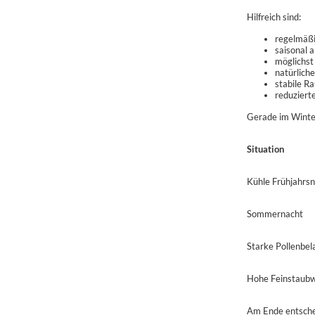
Hilfreich sind:
regelmäßi
saisonal 
möglichst
natürliche
stabile R
reduzierte
Gerade im Winter
Situation
Kühle Frühjahrs
Sommernacht
Starke Pollenbel
Hohe Feinstaub
Am Ende entschei