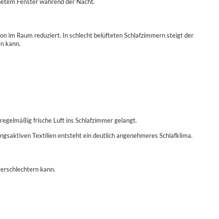
fnetem Fenster während der Nacht.
ation im Raum reduziert. In schlecht belüfteten Schlafzimmern steigt der
en kann.
egelmäßig frische Luft ins Schlafzimmer gelangt.
gsaktiven Textilien entsteht ein deutlich angenehmeres Schlafklima.
 verschlechtern kann.