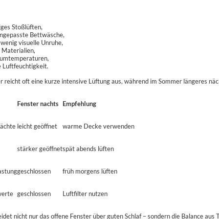
ges Stoßlüften,
angepasste Bettwäsche,
 wenig visuelle Unruhe,
 Materialien,
aumtemperaturen,
 Luftfeuchtigkeit.
 reicht oft eine kurze intensive Lüftung aus, während im Sommer längeres nächt
Fenster nachts
Empfehlung
nächte
leicht geöffnet
warme Decke verwenden
stärker geöffnet
spät abends lüften
astung
geschlossen
früh morgens lüften
werte
geschlossen
Luftfilter nutzen
det nicht nur das offene Fenster über guten Schlaf – sondern die Balance aus 