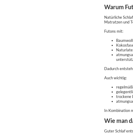
Warum Futo
Natürliche Schla
Matratzen und Te
Futons mit:
Baumwolls
Kokosfase
Naturlate
atmungsa
unterstüt
Dadurch entsteh
Auch wichtig:
regelmäßi
gelegentl
trockene 
atmungsa
In Kombination mi
Wie man da
Guter Schlaf ent