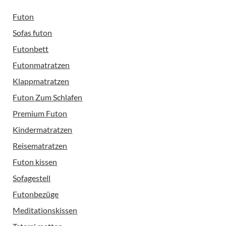
Futon
Sofas futon
Futonbett
Futonmatratzen
Klappmatratzen
Futon Zum Schlafen
Premium Futon
Kindermatratzen
Reisematratzen
Futon kissen
Sofagestell
Futonbezüge
Meditationskissen