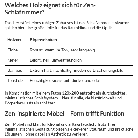
Welches Holz eignet sich für Zen-
Schlafzimmer?
Das Herzstück eines ruhigen Zuhauses ist das Schlafzimmer.
Holzarten
spielen hier eine große Rolle für das Raumklima und die Optik.
Holzart
Eigenschaften
Eiche
Robust, warm im Ton, sehr langlebig
Kiefer
Leicht, hell, umweltfreundlich
Bambus
Extrem hart, nachhaltig, modernes Erscheinungsbild
Teakholz
Feuchtigkeitsresistent, dunkel und edel
In Kombination mit einem
Futon 120x200
entsteht ein durchdachtes,
minimalistisches Schlafsystem – ideal für alle, die Natürlichkeit und
Körperbewusstsein schätzen.
Zen-inspirierte Möbel – Form trifft Funktion
Zen-Möbel sind
klar, funktional und alltagstauglich
. Trotz ihrer
minimalistischen Gestaltung bieten sie cleveren Stauraum und praktische
Lösungen – ohne dabei an Ästhetik zu verlieren.