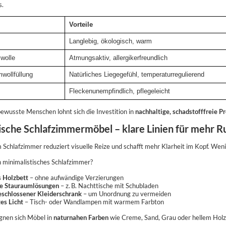
s.
Vorteile
Langlebig, ökologisch, warm
wolle
Atmungsaktiv, allergikerfreundlich
wollfüllung
Natürliches Liegegefühl, temperaturregulierend
Fleckenunempfindlich, pflegeleicht
ewusste Menschen lohnt sich die Investition in
nachhaltige, schadstofffreie P
ische Schlafzimmermöbel – klare Linien für mehr R
 Schlafzimmer reduziert visuelle Reize und schafft mehr Klarheit im Kopf. Weni
n minimalistisches Schlafzimmer?
s Holzbett
– ohne aufwändige Verzierungen
te Stauraumlösungen
– z. B. Nachttische mit Schubladen
eschlossener Kleiderschrank
– um Unordnung zu vermeiden
es Licht
– Tisch- oder Wandlampen mit warmem Farbton
gnen sich Möbel in
naturnahen Farben
wie Creme, Sand, Grau oder hellem Holz