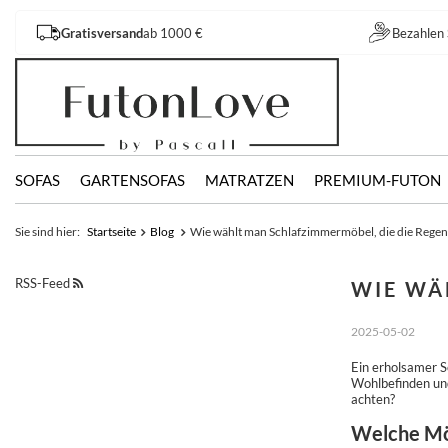
Gratisversand
ab 1000 €
Bezahlen 
SOFAS
GARTENSOFAS
MATRATZEN
PREMIUM-FUTON
Sie sind hier:
Startseite
Blog
Wie wählt man Schlafzimmermöbel, die die Regen
RSS-Feed
WIE WÄ
2025-05-02
Ein erholsamer S
Wohlbefinden und
achten?
Welche Möb