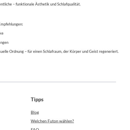
tliche – funktionale Ästhetik und Schlafqualität.
 Empfehlungen:
cke
ängen
isuelle Ordnung – für einen Schlafraum, der Körper und Geist regeneriert.
Tipps
Blog
Welchen Futon wählen?
FAQ