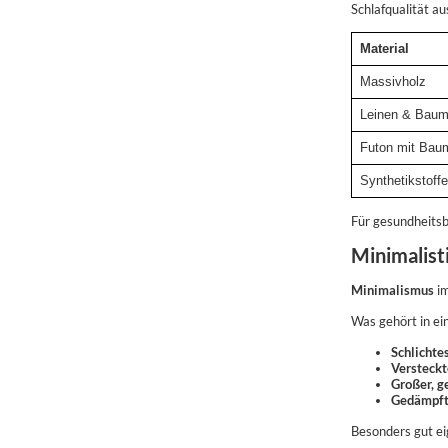
Schlafqualität au
Material
Massivholz
Leinen & Baum
Futon mit Baum
Synthetikstoffe
Für gesundheitsb
Minimalist
Minimalismus
im
Was gehört in ei
Schlichte
Versteck
Großer, g
Gedämpft
Besonders gut ei