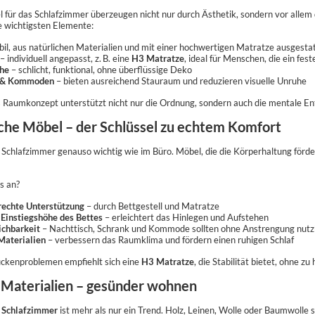
 für das Schlafzimmer überzeugen nicht nur durch Ästhetik, sondern vor allem
e wichtigsten Elemente:
bil, aus natürlichen Materialien und mit einer hochwertigen Matratze ausgesta
– individuell angepasst, z. B. eine
H3 Matratze
, ideal für Menschen, die ein fe
che
– schlicht, funktional, ohne überflüssige Deko
 & Kommoden
– bieten ausreichend Stauraum und reduzieren visuelle Unruhe
 Raumkonzept unterstützt nicht nur die Ordnung, sondern auch die mentale En
he Möbel – der Schlüssel zu echtem Komfort
 Schlafzimmer genauso wichtig wie im Büro. Möbel, die die Körperhaltung förde
s an?
echte Unterstützung
– durch Bettgestell und Matratze
Einstiegshöhe des Bettes
– erleichtert das Hinlegen und Aufstehen
ichbarkeit
– Nachttisch, Schrank und Kommode sollten ohne Anstrengung nutz
Materialien
– verbessern das Raumklima und fördern einen ruhigen Schlaf
ückenproblemen empfiehlt sich eine
H3 Matratze
, die Stabilität bietet, ohne z
 Materialien – gesünder wohnen
m Schlafzimmer
ist mehr als nur ein Trend. Holz, Leinen, Wolle oder Baumwolle