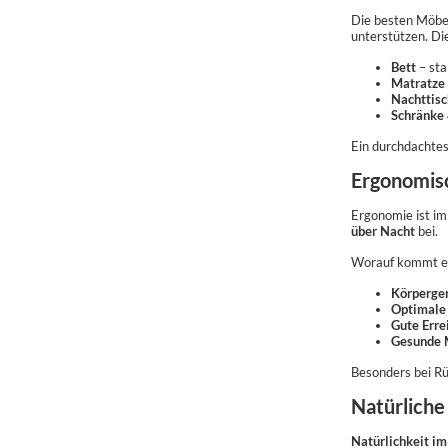
Die besten Möbel
unterstützen. Di
Bett
– sta
Matratze
Nachttis
Schränke
Ein durchdachtes
Ergonomisc
Ergonomie ist im
über Nacht
bei.
Worauf kommt e
Körperger
Optimale 
Gute Erre
Gesunde 
Besonders bei R
Natürliche
Natürlichkeit i