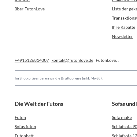
über FutonLove
Liste der ge
Transaktions
Ihre Rabatte
Newsletter
+4915126814007
kontakt@futonlove.de
FutonLove
,
,
Im Shop präsentieren wir die Bruttopreise (inkl. MwSt.).
Die Welt der Futons
Sofas und
Futon
Sofa maße
Sofas futon
Schlafsofa 9
Futonbett
Schlafsofa 1