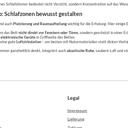
ches Schlafzimmer bedeutet nicht Verzicht, sondern Konzentration auf das Wesen
p: Schlafzonen bewusst gestalten
ind auch
Platzierung und Raumaufteilung
wichtig für die Erholung. Hier einige
ere das Bett
nicht direkt vor Fenstern oder Türen
, sondern geschützt in einer E
elektronische Geräte
in Griffweite des Bettes
 eine gute
Luftzirkulation
– am besten mit Naturmaterialien statt dicken Vorh
immer ganzheitlich denkt, integriert auch
akustische Ruhe
, saubere Luft und v
Legal
Impressum
Lieferung
n
Zahlung