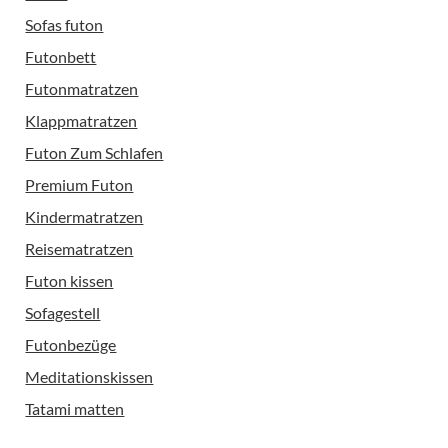
Sofas futon
Futonbett
Futonmatratzen
Klappmatratzen
Futon Zum Schlafen
Premium Futon
Kindermatratzen
Reisematratzen
Futon kissen
Sofagestell
Futonbezüge
Meditationskissen
Tatami matten