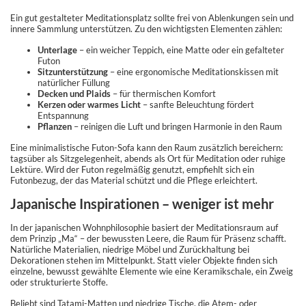
Ein gut gestalteter Meditationsplatz sollte frei von Ablenkungen sein und
innere Sammlung unterstützen. Zu den wichtigsten Elementen zählen:
Unterlage
– ein weicher Teppich, eine Matte oder ein gefalteter
Futon
Sitzunterstützung
– eine ergonomische Meditationskissen mit
natürlicher Füllung
Decken und Plaids
– für thermischen Komfort
Kerzen oder warmes Licht
– sanfte Beleuchtung fördert
Entspannung
Pflanzen
– reinigen die Luft und bringen Harmonie in den Raum
Eine minimalistische Futon-Sofa kann den Raum zusätzlich bereichern:
tagsüber als Sitzgelegenheit, abends als Ort für Meditation oder ruhige
Lektüre. Wird der Futon regelmäßig genutzt, empfiehlt sich ein
Futonbezug, der das Material schützt und die Pflege erleichtert.
Japanische Inspirationen – weniger ist mehr
In der japanischen Wohnphilosophie basiert der Meditationsraum auf
dem Prinzip „Ma“ – der bewussten Leere, die Raum für Präsenz schafft.
Natürliche Materialien, niedrige Möbel und Zurückhaltung bei
Dekorationen stehen im Mittelpunkt. Statt vieler Objekte finden sich
einzelne, bewusst gewählte Elemente wie eine Keramikschale, ein Zweig
oder strukturierte Stoffe.
Beliebt sind Tatami-Matten und niedrige Tische, die Atem- oder