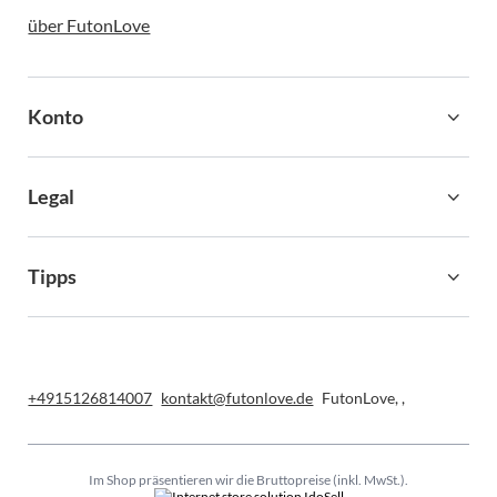
über FutonLove
Konto
Legal
Tipps
+4915126814007
kontakt@futonlove.de
FutonLove
,
,
Im Shop präsentieren wir die Bruttopreise (inkl. MwSt.).