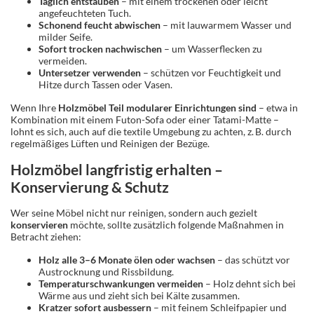
Täglich entstauben
– mit einem trockenen oder leicht
angefeuchteten Tuch.
Schonend feucht abwischen
– mit lauwarmem Wasser und
milder Seife.
Sofort trocken nachwischen
– um Wasserflecken zu
vermeiden.
Untersetzer verwenden
– schützen vor Feuchtigkeit und
Hitze durch Tassen oder Vasen.
Wenn Ihre
Holzmöbel Teil modularer Einrichtungen sind
– etwa in
Kombination mit einem Futon-Sofa oder einer Tatami-Matte –
lohnt es sich, auch auf die textile Umgebung zu achten, z. B. durch
regelmäßiges Lüften und Reinigen der Bezüge.
Holzmöbel langfristig erhalten –
Konservierung & Schutz
Wer seine Möbel nicht nur reinigen, sondern auch gezielt
konservieren
möchte, sollte zusätzlich folgende Maßnahmen in
Betracht ziehen:
Holz alle 3–6 Monate ölen oder wachsen
– das schützt vor
Austrocknung und Rissbildung.
Temperaturschwankungen vermeiden
– Holz dehnt sich bei
Wärme aus und zieht sich bei Kälte zusammen.
Kratzer sofort ausbessern
– mit feinem Schleifpapier und