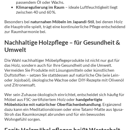
passendem Öl oder Wachs.
Klimaregulierung im Raum
– ideale Luftfeuchtigkeit liegt
zwischen 40 und 60 %.
Besonders bei
naturnahen Möbeln im Japandi-Stil
, bei denen Holz
die Hauptrolle spielt, trägt eine kontinuierliche Pflege entscheidend
zur Raumharmonie bei.
Nachhaltige Holzpflege – für Gesundheit &
Umwelt
Die Wahl nachhaltiger Möbelpflegeprodukte ist nicht nur gut für
das Holz, sondern auch für Ihre Gesundheit und die Umwelt.
Vermeiden Sie Produkte mit Lösungsmitteln oder künstlichen
Duftstoffen – setzen Sie stattdessen auf natürliche Öle (wie Lein-
oder Jojobaöl), ökologische Wachse oder DIY-Rezepte mit Olivenöl
und Zitronensaft.
Wer sein Zuhause ökologisch einrichtet, entscheidet sich häufig für
Möbel aus FSC-zertifiziertem Holz oder
handgefertigte
Möbelstücke mit natürlicher Oberflächenbehandlung
. Ergänzend
dazu kann ein Meditationskissen oder eine Tatami-Matte aus Igusa-
Stroh das Raumkonzept abrunden und für ein bewusstes
Wohngefühl sorgen.
Fazit: Holzmöbel pflegen heißt Werterhalt